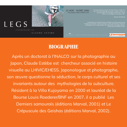
BIOGRAPHIE
Après un doctorat à l’INALCO sur la photographie au
Japon, Claude Estèbe est chercheur associé en histoire
visuelle au LHIVIC/EHESS. Japonologue et photographe,
son œuvre questionne la séduction, le corps culturel et ses
invariants autour des mythologies de la subculture.
Résident à la Villa Kujoyama en 2000 et lauréat de la
Bourse Louis Roederer/BNF en 2007, il a publié Les
Derniers samouraïs (éditions Marval, 2001) et Le
Crépuscule des Geishas (éditions Marval, 2002).