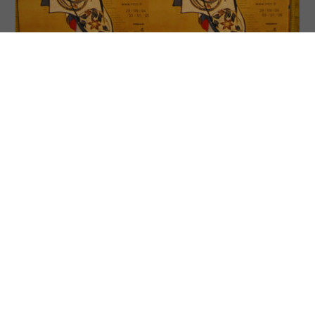
To
Top