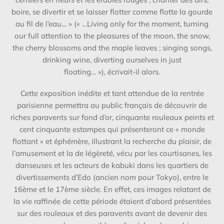
boire, se divertir et se laisser flotter comme flotte la gourde
au fil de l’eau…
»
(« …Living only for the moment, turning
our full attention to the pleasures of the moon, the snow,
the cherry blossoms and the maple leaves ; singing songs,
drinking wine, diverting ourselves in just
floating… »),
écrivait-il alors.
Cette exposition inédite et tant attendue de la rentrée
parisienne
permettra au public français de découvrir de
riches paravents sur fond d’or, cinquante rouleaux peints et
cent cinquante estampes qui présenteront ce « monde
flottant » et éphémère, illustrant la recherche du plaisir, de
l’amusement et la de légèreté, vécu par les courtisanes, les
danseuses et les acteurs de kabuki dans les quartiers de
divertissements d’Edo (ancien nom pour Tokyo), entre le
16
ème
et le 17
ème
siècle. En effet, ces images relatant de
la vie raffinée de cette période étaient d’abord présentées
sur des rouleaux et des paravents avant de devenir des