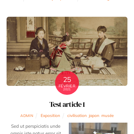
25
FÉVRIER
2021
Test article 1
Exposition
civilisation
,
japon
,
musée
ADMIN
Sed ut perspiciatis unde
omnis iste natus error sit