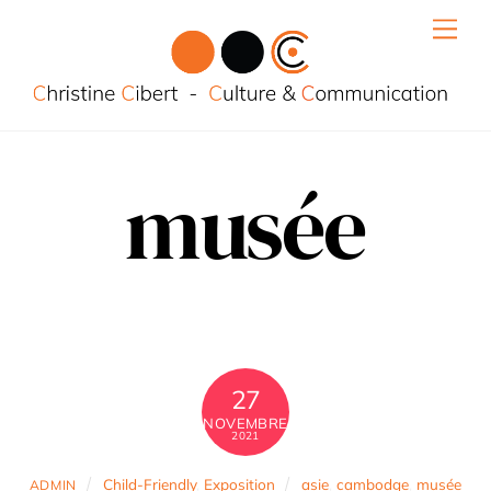
Skip
Men
to
content
musée
27
NOVEMBRE
2021
Child-Friendly
,
Exposition
asie
,
cambodge
,
musée
ADMIN